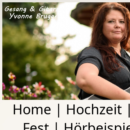
Home
|
Hochzeit
Fest
|
Hörbeispi