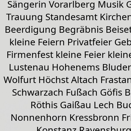
Sängerin Vorarlberg Musik G
Trauung Standesamt Kirchen
Beerdigung Begräbnis Beiset
kleine Feiern Privatfeier G
Firmenfest kleine Feier klein
Lustenau
Hohenems
Blude
Wolfurt
Höchst
Altach
Frasta
Schwarzach
Fußach
Göfis 
Röthis
Gaißau
Lech Buc
Nonnenhorn Kressbronn Fr
Konstanz Ravensburg 