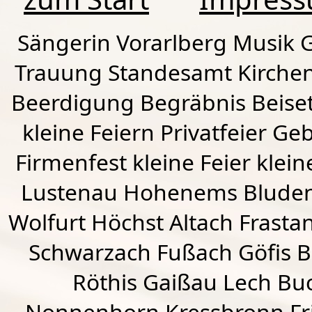
Sängerin Vorarlberg Musik G
Trauung Standesamt Kirchen
Beerdigung Begräbnis Beiset
kleine Feiern Privatfeier G
Firmenfest kleine Feier klein
Lustenau
Hohenems
Blude
Wolfurt
Höchst
Altach
Frasta
Schwarzach
Fußach
Göfis 
Röthis
Gaißau
Lech Buc
Nonnenhorn Kressbronn Fr