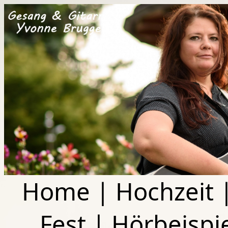
Home
|
Hochzeit
Fest
|
Hörbeispi