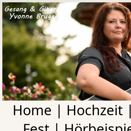
Home
|
Hochzeit
Fest
|
Hörbeispi