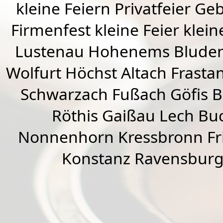
kleine Feiern Privatfeier G
Firmenfest kleine Feier klein
Lustenau
Hohenems
Blude
Wolfurt
Höchst
Altach
Frasta
Schwarzach
Fußach
Göfis 
Röthis
Gaißau
Lech Buc
Nonnenhorn Kressbronn Fr
Konstanz Ravensburg 