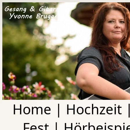
Home
|
Hochzeit
Fest
|
Hörbeispi