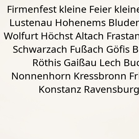
Firmenfest kleine Feier klein
Lustenau
Hohenems
Blude
Wolfurt
Höchst
Altach
Frasta
Schwarzach
Fußach
Göfis 
Röthis
Gaißau
Lech Buc
Nonnenhorn Kressbronn Fr
Konstanz Ravensburg 