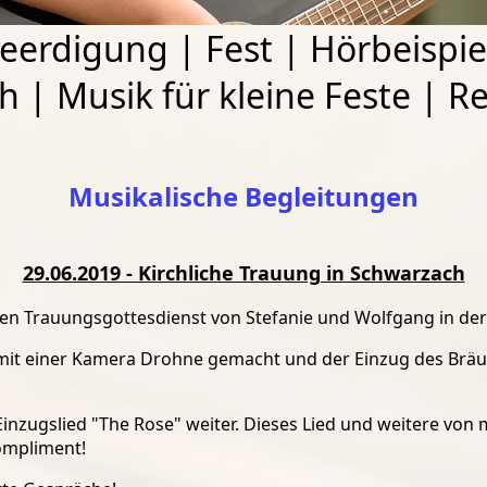
eerdigung
|
Fest
|
Hörbeispie
ch
|
Musik für kleine Feste
|
Re
Musikalische Begleitungen
29.06.2019 - Kirchliche Trauung in Schwarzach
n Trauungsgottesdienst von Stefanie und Wolfgang in der P
mit einer Kamera Drohne gemacht und der Einzug des Bräu
nzugslied "The Rose" weiter. Dieses Lied und weitere v
on 
ompliment!