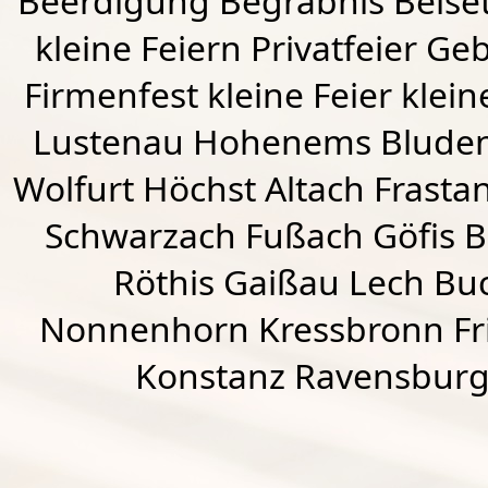
Beerdigung Begräbnis Beiset
kleine Feiern Privatfeier G
Firmenfest kleine Feier klein
Lustenau
Hohenems
Blude
Wolfurt
Höchst
Altach
Frasta
Schwarzach
Fußach
Göfis 
Röthis
Gaißau
Lech Buc
Nonnenhorn Kressbronn Fr
Konstanz Ravensburg 