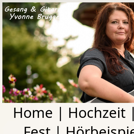
Home
|
Hochzeit
Fest
|
Hörbeispi