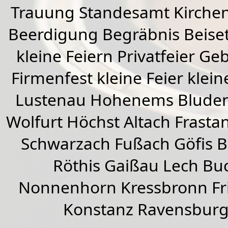
Trauung Standesamt Kirchen
Beerdigung Begräbnis Beiset
kleine Feiern Privatfeier G
Firmenfest kleine Feier klein
Lustenau
Hohenems
Blude
Wolfurt
Höchst
Altach
Frasta
Schwarzach
Fußach
Göfis 
Röthis
Gaißau
Lech Buc
Nonnenhorn Kressbronn Fr
Konstanz Ravensburg 