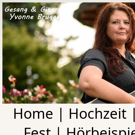
Home
|
Hochzeit
Fest
|
Hörbeispi