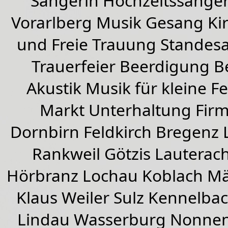
Sängerin Hochzeitssänger
Vorarlberg Musik Gesang Kirc
und Freie Trauung Standes
Trauerfeier Beerdigung B
Akustik Musik für kleine Fe
Markt Unterhaltung Firme
Dornbirn
Feldkirch
Bregenz
Rankweil
Götzis
Lauterac
Hörbranz
Lochau
Koblach
Mä
Klaus Weiler
Sulz Kennelba
Lindau Wasserburg Nonnen