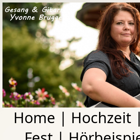
Home
|
Hochzeit
Fest
|
Hörbeispi