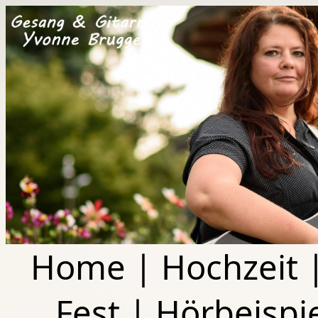
Home
|
Hochzeit
Fest
|
Hörbeispi