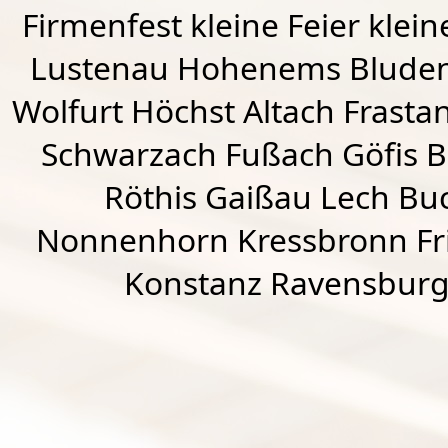
Firmenfest kleine Feier klein
Lustenau
Hohenems
Blude
Wolfurt
Höchst
Altach
Frasta
Schwarzach
Fußach
Göfis 
Röthis
Gaißau
Lech Buc
Nonnenhorn Kressbronn Fr
Konstanz Ravensburg 