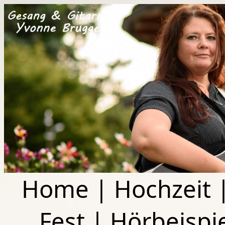
Home
|
Hochzeit
Fest
|
Hörbeispi