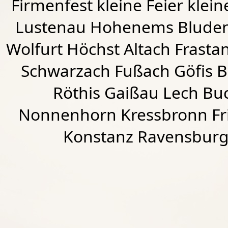
Firmenfest kleine Feier klein
Lustenau
Hohenems
Blude
Wolfurt
Höchst
Altach
Frasta
Schwarzach
Fußach
Göfis 
Röthis
Gaißau
Lech Buc
Nonnenhorn Kressbronn Fr
Konstanz Ravensburg 